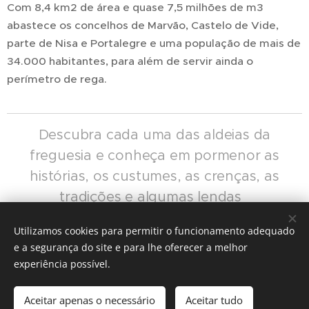
Com 8,4 km
2
de área e quase 7,5 milhões de m3
abastece os concelhos de Marvão, Castelo de Vide,
parte de Nisa e Portalegre e uma população de mais de
34.000 habitantes, para além de servir ainda o
perímetro de rega.
Descubra cada uma das aldeias da
freguesia e conheça em pormenor as
histórias, os custumes, as crenças, as
tradições e algumas lendas
Alvarrões
Escusa
Portagem
Porto da
Utilizamos cookies para permitir o funcionamento adequado
Espada
Rasa
São Salvador
e a segurança do site e para lhe oferecer a melhor
experiência possível.
Aceitar apenas o necessário
Aceitar tudo